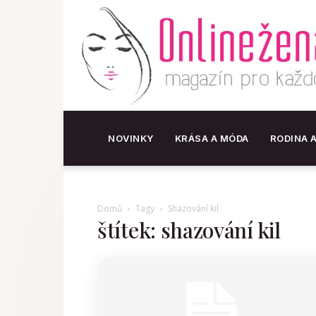
NOVINKY
KRÁSA A MÓDA
RODINA 
Domů
Tagy
Shazování kil
štítek: shazování kil