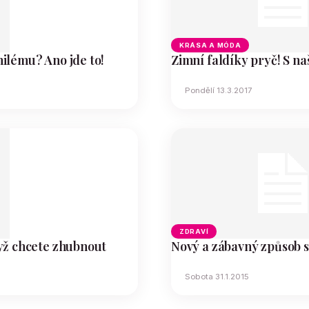
Internetový
KRÁSA A MÓDA
ilému? Ano jde to!
Zimní faldíky pryč! S n
Pondělí 13.3.2017
časopis
pro
ZDRAVÍ
yž chcete zhubnout
Nový a zábavný způsob s
Sobota 31.1.2015
ženy