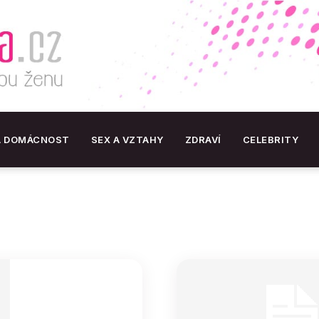
A DOMÁCNOST
SEX A VZTAHY
ZDRAVÍ
CELEBRITY
OnlineZena.cz
–