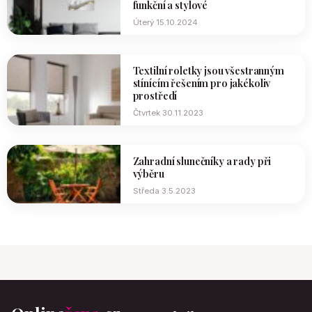
funkční a stylové
Úterý 15.10.2024
Textilní roletky jsou všestranným
stínícím řešením pro jakékoliv
prostředí
Čtvrtek 30.11.2023
Zahradní slunečníky a rady při
výběru
Středa 3.5.2023