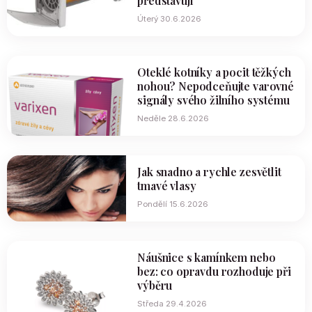
představují
Úterý 30.6.2026
Oteklé kotníky a pocit těžkých
nohou? Nepodceňujte varovné
signály svého žilního systému
Neděle 28.6.2026
Jak snadno a rychle zesvětlit
tmavé vlasy
Pondělí 15.6.2026
Náušnice s kamínkem nebo
bez: co opravdu rozhoduje při
výběru
Středa 29.4.2026