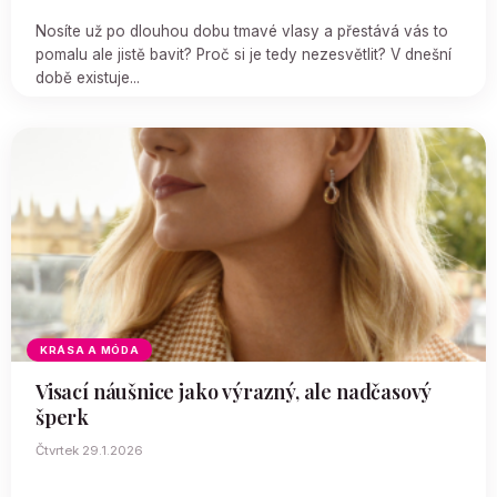
Nosíte už po dlouhou dobu tmavé vlasy a přestává vás to
pomalu ale jistě bavit? Proč si je tedy nezesvětlit? V dnešní
době existuje...
KRÁSA A MÓDA
Visací náušnice jako výrazný, ale nadčasový
šperk
Čtvrtek 29.1.2026