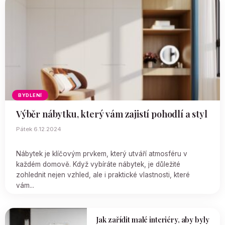
BYDLENÍ
Výběr nábytku, který vám zajistí pohodlí a styl
Pátek 6.12.2024
Nábytek je klíčovým prvkem, který utváří atmosféru v
každém domově. Když vybíráte nábytek, je důležité
zohlednit nejen vzhled, ale i praktické vlastnosti, které
vám...
Jak zařídit malé interiéry, aby byly