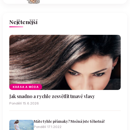
Nejčtenější
KRÁSA A MÓDA
Jak snadno a rychle zesvětlit tmavé vlasy
Pondělí 15.6.2026
Máte tyhle příznaky? Možná jste těhotná!
Pondělí 17.1.2022