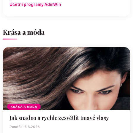
Účetní programy AdmWin
Krása a móda
KRÁSA A MÓDA
Jak snadno a rychle zesvětlit tmavé vlasy
Pondělí 15.6.2026