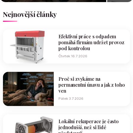
Nejnovější články
Efektivní práce s odpadem
pomáhá firmám udržet provoz
pod kontrolou
Čtvrtek 16.7.2026
Proč si zvykáme na
permanentní únavu a jak z toho
ven
Pátek 3.7.2026
Lokální rekuperace je často
jednodušší, než si lidé