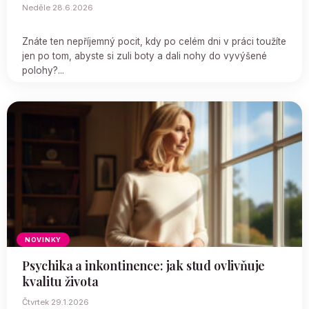
Neděle 28.6.2026
Znáte ten nepříjemný pocit, kdy po celém dni v práci toužíte
jen po tom, abyste si zuli boty a dali nohy do vyvýšené
polohy?...
NOVINKY
Psychika a inkontinence: jak stud ovlivňuje
kvalitu života
Čtvrtek 29.1.2026