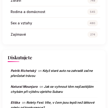
Zdraví
748
Rodina a domácnost
545
Sex a vztahy
480
Zajímavé
274
Diskutujete
Patrik Richetský
Když staré auto na zahradě začne
on
přerůstat trávou
Natural Mounjaro
Jak se vyhnout těm nejčastějším
on
chybám při výběru ojetého Subaru
Eliška
Rolety Fexi: Víte, v čem jsou lepší než látkové
on
rolety od konkurence?