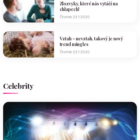
Zlozvyky, které nás vytáčí na
chlapech!
Čtvrtek 23.1.2020
Vztah – nevztah, takový je nový
trend mingles
Čtvrtek 23.1.2020
Celebrity