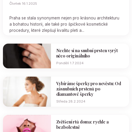
Čtvrtek 16.1.2025
Praha se stala synonymem nejen pro krásnou architekturu
a bohatou historii, ale také pro špičkové kosmetické
procedury, které zlepšují kvalitu pleti a...
Nechte si na snubní prsten vyrýt
něco originálního
Pondělí 1.7.2024
Vybíráme šperky pro nevěstu: Od
zásnubních prstenů po
diamantové šperky
Středa 28.2.2024
Zvětšení rtů doma: rychle a
bezbolestně