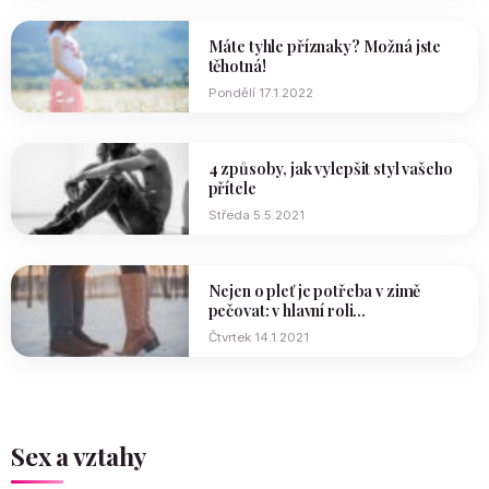
Máte tyhle příznaky? Možná jste
těhotná!
Pondělí 17.1.2022
4 způsoby, jak vylepšit styl vašeho
přítele
Středa 5.5.2021
Nejen o pleť je potřeba v zimě
pečovat: v hlavní roli...
Čtvrtek 14.1.2021
Sex a vztahy