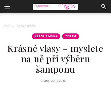
Domů
Krása a móda
KRÁSA A MÓDA
ZDRAVÍ
Krásné vlasy – myslete
na ně při výběru
šamponu
Čtvrtek 20.12.2018