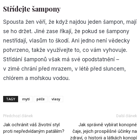
Střídejte šampony
Spousta žen věří, že když najdou jeden šampon, mají
se ho držet. Jiné zase říkají, že pokud se šampony
nestřídají, vlasům to škodí. Ani jedno není vědecky
potvrzeno, takže využívejte to, co vám vyhovuje.
Střídání šamponů však má své opodstatnění –
v zimě chrání před mrazem, v létě před sluncem,
chlórem a mořskou vodou.
TAGY
mytí
péče
vlasy
Předchozí článek
Další článek
Jak ochránit váš životní styl
Jak správně vybírat konopné
proti nepředvídaným patáliím?
čaje, jejich prospěšné účinky na
zdraví, o historii a látkách konopí