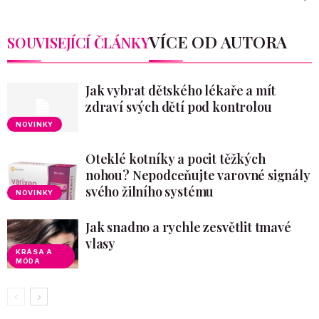
VÍCE OD AUTORA
SOUVISEJÍCÍ ČLÁNKY
Jak vybrat dětského lékaře a mít
zdraví svých dětí pod kontrolou
NOVINKY
Oteklé kotníky a pocit těžkých
nohou? Nepodceňujte varovné signály
svého žilního systému
NOVINKY
Jak snadno a rychle zesvětlit tmavé
vlasy
KRÁSA A
MÓDA