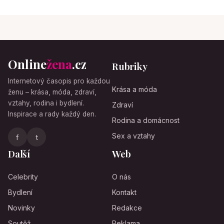
Online
žena
.cz
Rubriky
Internetový časopis pro každou
Krása a móda
ženu – krása, móda, zdraví,
vztahy, rodina i bydlení.
Zdraví
Inspirace a rady každý den.
Rodina a domácnost
Sex a vztahy
f
t
Další
Web
Celebrity
O nás
Bydlení
Kontakt
Novinky
Redakce
Soutěž
Reklama