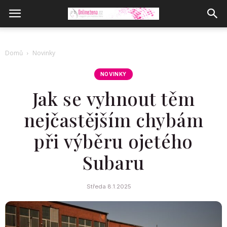
Domů
Novinky
NOVINKY
Jak se vyhnout těm
nejčastějším chybám
při výběru ojetého
Subaru
Středa 8.1.2025