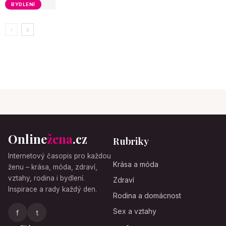
BYDLENÍ
Online
žena
.cz
Rubriky
Internetový časopis pro každou
Krása a móda
ženu – krása, móda, zdraví,
vztahy, rodina i bydlení.
Zdraví
Inspirace a rady každý den.
Rodina a domácnost
Sex a vztahy
f
t