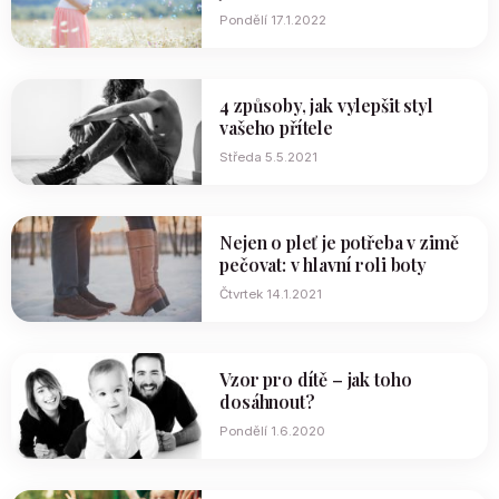
Pondělí 17.1.2022
4 způsoby, jak vylepšit styl
vašeho přítele
Středa 5.5.2021
Nejen o pleť je potřeba v zimě
pečovat: v hlavní roli boty
Čtvrtek 14.1.2021
Vzor pro dítě – jak toho
dosáhnout?
Pondělí 1.6.2020