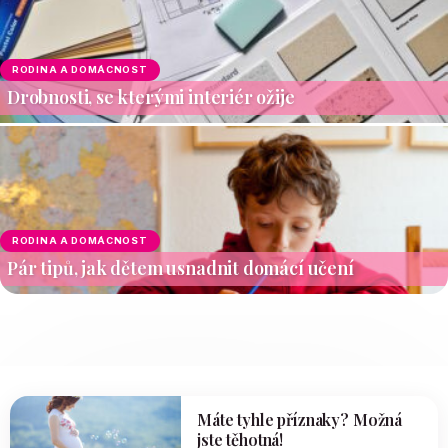
RODINA A DOMÁCNOST
Drobnosti, se kterými interiér ožije
RODINA A DOMÁCNOST
Pár tipů, jak dětem usnadnit domácí učení
Máte tyhle příznaky? Možná
jste těhotná!