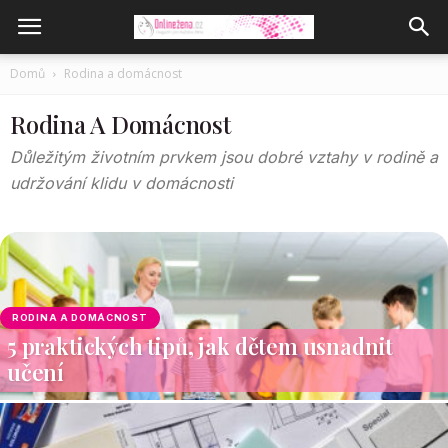
Domů
Rodina a domácnost
Rodina A Domácnost
Důležitým životním prvkem jsou dobré vztahy v rodině a
udržování klidu v domácnosti
RODINA A DOMÁCNOST
5 praktických tipů, jak dětem usnadnit
učení