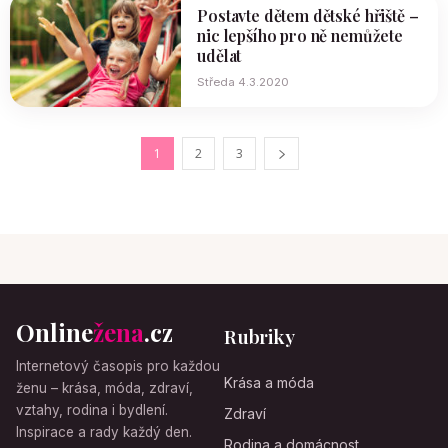
Postavte dětem dětské hřiště –
nic lepšího pro ně nemůžete
udělat
Středa 4.3.2020
1
2
3
Online
žena
.cz
Rubriky
Internetový časopis pro každou
Krása a móda
ženu – krása, móda, zdraví,
vztahy, rodina i bydlení.
Zdraví
Inspirace a rady každý den.
Rodina a domácnost