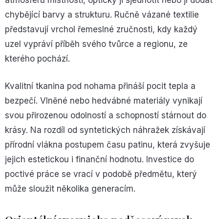
atmosféru místnosti, opticky ji sjednotit nebo jí dodat
chybějící barvy a strukturu. Ručně vázané textilie
představují vrchol řemeslné zručnosti, kdy každý
uzel vypráví příběh svého tvůrce a regionu, ze
kterého pochází.
Kvalitní tkanina pod nohama přináší pocit tepla a
bezpečí. Vlněné nebo hedvábné materiály vynikají
svou přirozenou odolností a schopností stárnout do
krásy. Na rozdíl od syntetických náhražek získávají
přírodní vlákna postupem času patinu, která zvyšuje
jejich estetickou i finanční hodnotu. Investice do
poctivé práce se vrací v podobě předmětu, který
může sloužit několika generacím.