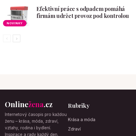
Efektivní práce s odpadem pomáhá
firmám udržet provoz pod kontrolou
NOVINKY
Online
žena
.cz
Rubriky
Internetový časopis pro každou
Krása a móda
ženu – krása, móda, zdraví,
vztahy, rodina i bydlení.
Zdraví
Inspirace a rady každý den.