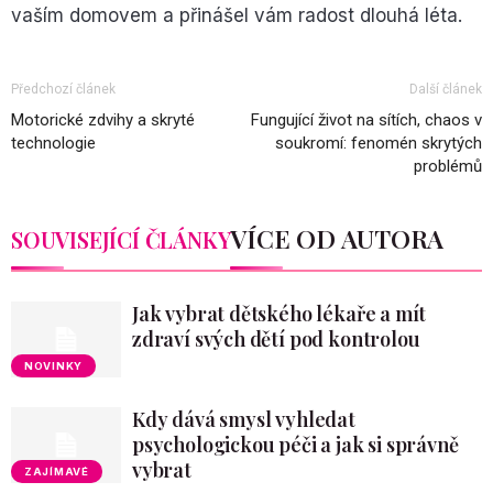
vaším domovem a přinášel vám radost dlouhá léta.
Předchozí článek
Další článek
Motorické zdvihy a skryté
Fungující život na sítích, chaos v
technologie
soukromí: fenomén skrytých
problémů
VÍCE OD AUTORA
SOUVISEJÍCÍ ČLÁNKY
Jak vybrat dětského lékaře a mít
zdraví svých dětí pod kontrolou
NOVINKY
Kdy dává smysl vyhledat
psychologickou péči a jak si správně
vybrat
ZAJÍMAVÉ